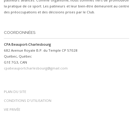
patineurs avancés. Comme organisme, nous sommes fiers de promouvoir
la pratique de ce sport. Les patineurs et leur bien-être demeurent au centre
des préoccupations et des décisions prises par le Club.
COORDONNÉES
CPA Beauport-Charlesbourg
682 Avenue Royale B.P. du Temple CP 57028
Québec, Québec
G1E 7G3, CAN
cpabeauportcharlesbourg@gmail.com
PLAN DU SITE
CONDITIONS D'UTILISATION
VIE PRIVÉE