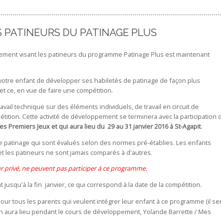
 PATINEURS DU PATINAGE PLUS
ement visant les patineurs du programme Patinage Plus est maintenant
à votre enfant de développer ses habiletés de patinage de façon plus
t ce, en vue de faire une compétition.
ail technique sur des éléments individuels, de travail en circuit de
tition. Cette activité de développement se terminera avec la participation 
s Premiers Jeux et qui aura lieu du 29 au 31 janvier 2016 à St-Agapit
.
e patinage qui sont évalués selon des normes pré-établies. Les enfants
t les patineurs ne sont jamais comparés à d'autres.
r privé, ne peuvent pas participer à ce programme.
 jusqu'à la fin janvier, ce qui correspond à la date de la compétition.
our tous les parents qui veulent intégrer leur enfant à ce programme (il se
nion aura lieu pendant le cours de développement, Yolande Barrette / Mes