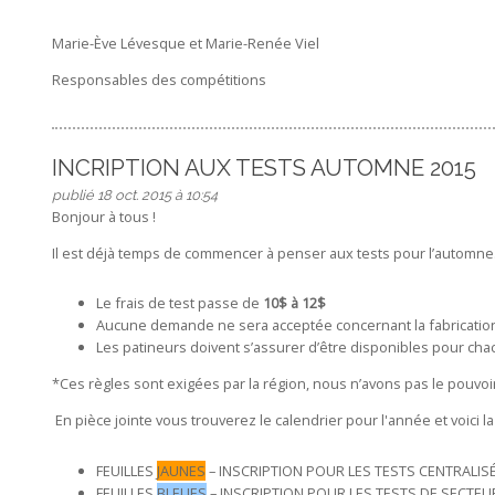
Marie-Ève Lévesque et Marie-Renée Viel
Responsables des compétitions
INCRIPTION AUX TESTS AUTOMNE 2015
publié 18 oct. 2015 à 10:54
Bonjour à tous !
Il est déjà temps de commencer à penser aux tests pour l’automne.
Le frais de test passe de
10$ à 12$
Aucune demande ne sera acceptée concernant la fabrication d
Les patineurs doivent s’assurer d’être disponibles pour cha
*Ces règles sont exigées par la région, nous n’avons pas le pouvoi
En pièce jointe vous trouverez le calendrier pour l'année et voici l
FEUILLES
JAUNES
– INSCRIPTION POUR LES TESTS CENTRALIS
FEUILLES
BLEUES
– INSCRIPTION POUR LES TESTS DE SECTEU