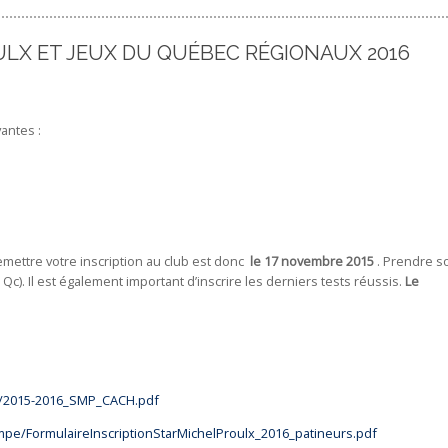
ULX ET JEUX DU QUÉBEC RÉGIONAUX 2016
antes :
remettre votre inscription au club est donc
le 17 novembre 2015
. Prendre s
Qc). Il est également important d’inscrire les derniers tests réussis.
Le
e/2015-2016_SMP_CACH.pdf
pe/FormulaireInscriptionStarMichelProulx_2016_patineurs.pdf