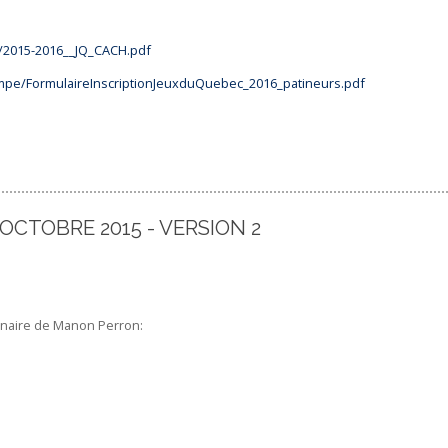
/2015-2016__JQ_CACH.pdf
pe/FormulaireInscriptionJeuxduQuebec_2016_patineurs.pdf
 OCTOBRE 2015 - VERSION 2
minaire de Manon Perron: