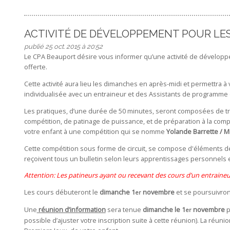
ACTIVITÉ DE DÉVELOPPEMENT POUR LES
publié 25 oct. 2015 à 20:52
Le CPA Beauport désire vous informer qu’une activité de développ
offerte.
Cette activité aura lieu les dimanches en après-midi et permettra 
individualisée avec un entraineur et des Assistants de programme e
Les pratiques, d’une durée de 50 minutes, seront composées de trav
compétition, de patinage de puissance, et de préparation à la compé
votre enfant à une compétition qui se nomme
Yolande Barrette / Me
Cette compétition sous forme de circuit, se compose d'éléments d
reçoivent tous un bulletin selon leurs apprentissages personnels e
Attention: Les patineurs ayant ou recevant des cours d’un entraineu
Les cours débuteront le
dimanche 1
novembre
et se poursuivront
er
Une
réunion d’information
sera tenue
dimanche le 1
novembre
p
er
possible d’ajuster votre inscription suite à cette réunion). La réu