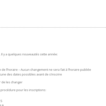
 Il y a quelques nouveautés cette année:
e l’horaire – Aucun changement ne sera fait à l’horaire publiée
cune des dates possibles avant de s’inscrire
r de les changer
a procédure pour les inscriptions:
ÉS
R B