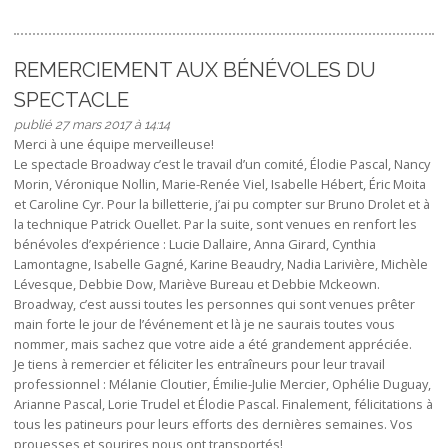
REMERCIEMENT AUX BÉNÉVOLES DU
SPECTACLE
publié 27 mars 2017 à 14:14
Merci à une équipe merveilleuse!
Le spectacle Broadway c’est le travail d’un comité, Élodie Pascal, Nancy
Morin, Véronique Nollin, Marie-Renée Viel, Isabelle Hébert, Éric Moita
et Caroline Cyr. Pour la billetterie, j’ai pu compter sur Bruno Drolet et à
la technique Patrick Ouellet. Par la suite, sont venues en renfort les
bénévoles d’expérience : Lucie Dallaire, Anna Girard, Cynthia
Lamontagne, Isabelle Gagné, Karine Beaudry, Nadia Larivière, Michèle
Lévesque, Debbie Dow, Mariève Bureau et Debbie Mckeown.
Broadway, c’est aussi toutes les personnes qui sont venues prêter
main forte le jour de l’événement et là je ne saurais toutes vous
nommer, mais sachez que votre aide a été grandement appréciée.
Je tiens à remercier et féliciter les entraîneurs pour leur travail
professionnel : Mélanie Cloutier, Émilie-Julie Mercier, Ophélie Duguay,
Arianne Pascal, Lorie Trudel et Élodie Pascal. Finalement, félicitations à
tous les patineurs pour leurs efforts des dernières semaines. Vos
prouesses et sourires nous ont transportés!