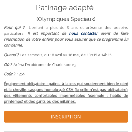
Patinage adapté
(Olympiques Spéciaux)
Pour qui ?
L'enfant a plus de 3 ans et présente des besoins
particuliers.
Il est important de
nous contacter
avant de faire
l'inscription de votre enfant pour vous assurer que ce programme lui
convienne.
Quand ?
Les samedis, du 18 avril au 16 mai, de 13h15 à 14h15.
Où ?
Aréna l'Arpidrome de Charlesbourg
Coût ?
125$
Équipement obligatoire : patins à lacets qui soutiennent bien le pied
et la cheville, casques homologué CSA (la grille n'est pas obligatoire),
des vêtements confortables imperméables (exemple : habits de
printemps) et des gants ou des mitaines.
INSCRIPTION