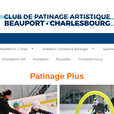
mpétitions | Tests
Invitation Constance-Bélanger
Specta
Inscriptions Été
Inscription
Nouvelles
Contactez-nous
Patinage Plus