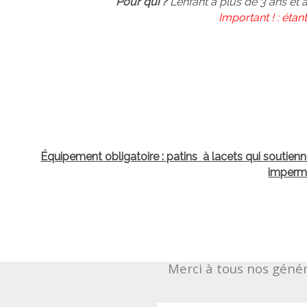
Pour qui ?
L'enfant a plus de 3 ans et 
Important ! : éta
Équipement obligatoire : patins à lacets qui soutienn
impermé
Merci à tous nos géné