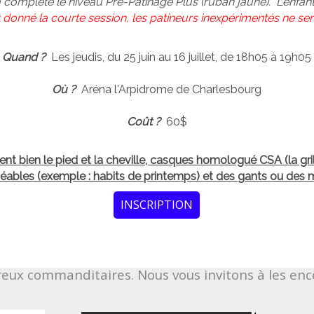
a complété le niveau Pré-Patinage Plus (ruban jaune). L'enfant 
nt donné la courte session, les patineurs inexpérimentés ne se
Quand ?
Les jeudis, du 25 juin au 16 juillet, de 18h05 à 19h05
Où ?
Aréna l'Arpidrome de Charlesbourg
Coût ?
60$
ent bien le pied et la cheville, casques homologué CSA (la gri
ables (exemple : habits de printemps) et des gants ou des m
INSCRIPTION
reux commanditaires. Nous vous invitons à les e