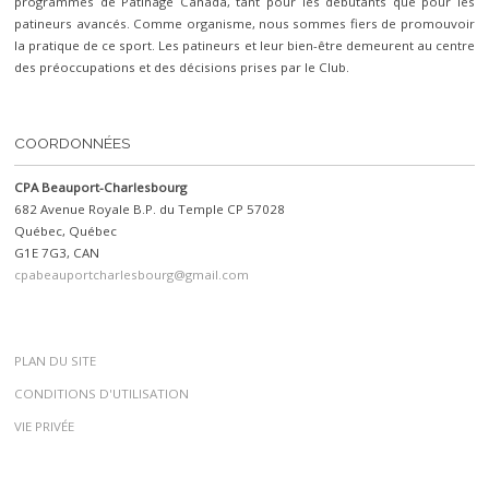
programmes de Patinage Canada, tant pour les débutants que pour les
patineurs avancés. Comme organisme, nous sommes fiers de promouvoir
la pratique de ce sport. Les patineurs et leur bien-être demeurent au centre
des préoccupations et des décisions prises par le Club.
COORDONNÉES
CPA Beauport-Charlesbourg
682 Avenue Royale B.P. du Temple CP 57028
Québec, Québec
G1E 7G3, CAN
cpabeauportcharlesbourg@gmail.com
PLAN DU SITE
CONDITIONS D'UTILISATION
VIE PRIVÉE