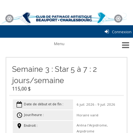
Connexion
Semaine 3 : Star 5 à 7 : 2
jours/semaine
115,00 $
Date de début et de fin :
6 juil. 2026 - 9 juil. 2026
Jour/heure :
Horaire varié
Aréna l'Arpidrome,
Endroit :
Arpidrome