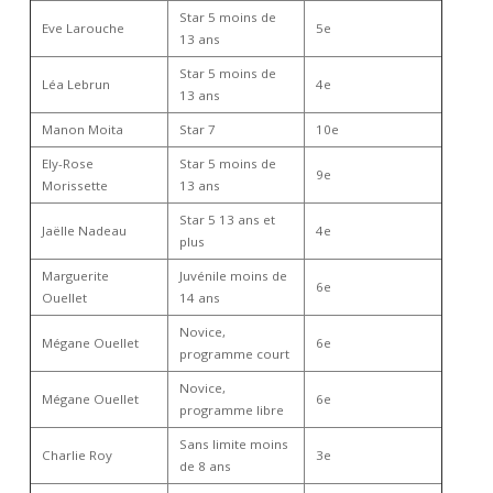
Star 5 moins de
Eve Larouche
5e
13 ans
Star 5 moins de
Léa Lebrun
4e
13 ans
Manon Moita
Star 7
10e
Ely-Rose
Star 5 moins de
9e
Morissette
13 ans
Star 5 13 ans et
Jaëlle Nadeau
4e
plus
Marguerite
Juvénile moins de
6e
Ouellet
14 ans
Novice,
Mégane Ouellet
6e
programme court
Novice,
Mégane Ouellet
6e
programme libre
Sans limite moins
Charlie Roy
3e
de 8 ans