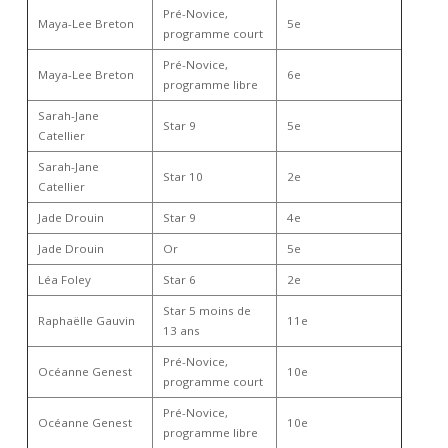
Pré-Novice,
Maya-Lee Breton
5e
programme court
Pré-Novice,
Maya-Lee Breton
6e
programme libre
Sarah-Jane
Star 9
5e
Catellier
Sarah-Jane
Star 10
2e
Catellier
Jade Drouin
Star 9
4e
Jade Drouin
Or
5e
Léa Foley
Star 6
2e
Star 5 moins de
Raphaëlle Gauvin
11e
13 ans
Pré-Novice,
Océanne Genest
10e
programme court
Pré-Novice,
Océanne Genest
10e
programme libre