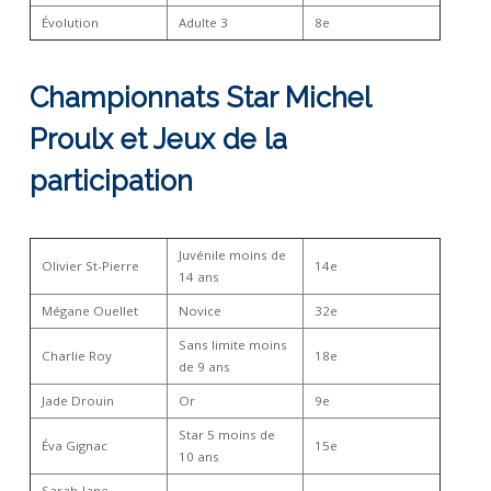
Évolution
Adulte 3
8e
Championnats Star Michel
Proulx et Jeux de la
participation
Juvénile moins de
Olivier St-Pierre
14e
14 ans
Mégane Ouellet
Novice
32e
Sans limite moins
Charlie Roy
18e
de 9 ans
Jade Drouin
Or
9e
Star 5 moins de
Éva Gignac
15e
10 ans
Sarah-Jane