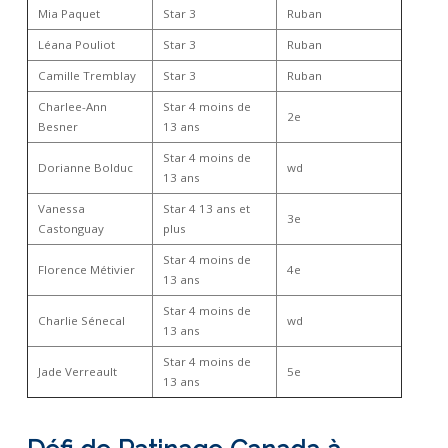
Mia Paquet
Star 3
Ruban
Léana Pouliot
Star 3
Ruban
Camille Tremblay
Star 3
Ruban
Charlee-Ann
Star 4 moins de
2e
Besner
13 ans
Star 4 moins de
Dorianne Bolduc
wd
13 ans
Vanessa
Star 4 13 ans et
3e
Castonguay
plus
Star 4 moins de
Florence Métivier
4e
13 ans
Star 4 moins de
Charlie Sénecal
wd
13 ans
Star 4 moins de
Jade Verreault
5e
13 ans