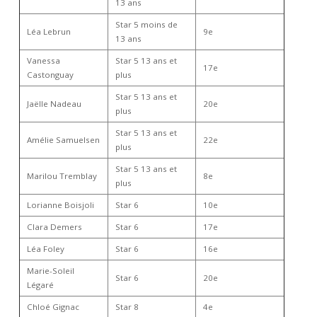
13 ans
Star 5 moins de
Léa Lebrun
9e
13 ans
Vanessa
Star 5 13 ans et
17e
Castonguay
plus
Star 5 13 ans et
Jaëlle Nadeau
20e
plus
Star 5 13 ans et
Amélie Samuelsen
22e
plus
Star 5 13 ans et
Marilou Tremblay
8e
plus
Lorianne Boisjoli
Star 6
10e
Clara Demers
Star 6
17e
Léa Foley
Star 6
16e
Marie-Soleil
Star 6
20e
Légaré
Chloé Gignac
Star 8
4e