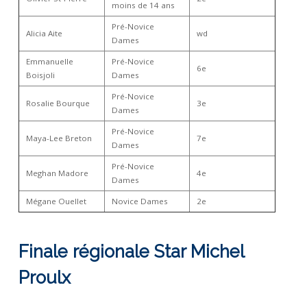
moins de 14 ans
Pré-Novice
Alicia Aite
wd
Dames
Emmanuelle
Pré-Novice
6e
Boisjoli
Dames
Pré-Novice
Rosalie Bourque
3e
Dames
Pré-Novice
Maya-Lee Breton
7e
Dames
Pré-Novice
Meghan Madore
4e
Dames
Mégane Ouellet
Novice Dames
2e
Finale régionale Star Michel
Proulx