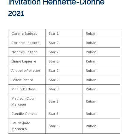
Invitation Henriette-Dionne
2021
Coralie Badeau
Star 2
Ruban
Corinne Labonté
Star 2
Ruban
Noémie Lagacé
Star 2
Ruban
Éliane Lapierre
Star 2
Ruban
Anabelle Pelletier
Star 2
Ruban
Félicie Picard
Star 2
Ruban
Maëlly Barbeau
Star 3
Ruban
Madison Dow
Star 3
Ruban
Marceau
Camille Genest
Star 3
Ruban
Laurie-Jade
Star 3
Ruban
Monteiro