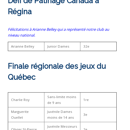
Défi de Patinage Canada à
Régina
Félicitations à Arianne Belley qui a représenté notre club au
niveau national.
Arianne Belley
Junior Dames
32e
Finale régionale des jeux du
Québec
Sans-limite moins
Charlie Roy
1re
de 9 ans
Marguerite
Juvénile Dames
3e
Ouellet
moins de 14 ans
Juvénile Messieurs
Olivier St-Pierre
2e