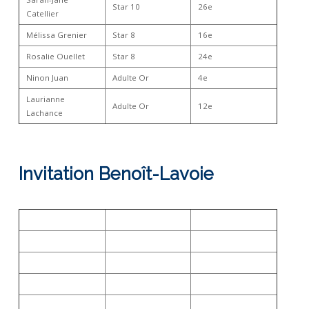
Star 10
26e
Catellier
Mélissa Grenier
Star 8
16e
Rosalie Ouellet
Star 8
24e
Ninon Juan
Adulte Or
4e
Laurianne
Adulte Or
12e
Lachance
Invitation Benoît-Lavoie