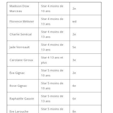
Madison Dow
Star 4 moins de
2e
Marceau
10 ans
Star 4 moins de
Florence Métivier
wd
13 ans
Star 4 moins de
Charlie Senécal
2e
13 ans
Star 4 moins de
Jade Verreault
5e
13 ans
Star 4 13 ans et
Carolane Giroux
3e
plus
Star 5 moins de
Éva Gignac
2e
10 ans
Star 5 moins de
Rose Gignac
4e
10 ans
Star 5 moins de
Raphaëlle Gauvin
6e
13 ans
Star 5 moins de
Eve Larouche
8e