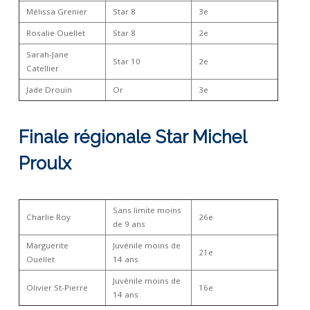
Mélissa Grenier
Star 8
3e
Rosalie Ouellet
Star 8
2e
Sarah-Jane
Star 10
2e
Catellier
Jade Drouin
Or
3e
Finale régionale Star Michel
Proulx
Sans limite moins
Charlie Roy
26e
de 9 ans
Marguerite
Juvénile moins de
21e
Ouellet
14 ans
Juvénile moins de
Olivier St-Pierre
16e
14 ans