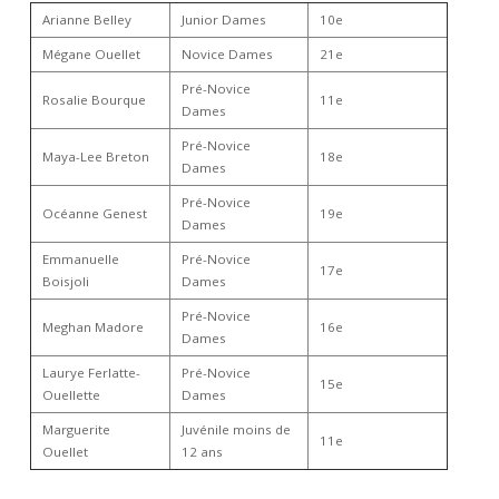
Arianne Belley
Junior Dames
10e
Mégane Ouellet
Novice Dames
21e
Pré-Novice
Rosalie Bourque
11e
Dames
Pré-Novice
Maya-Lee Breton
18e
Dames
Pré-Novice
Océanne Genest
19e
Dames
Emmanuelle
Pré-Novice
17e
Boisjoli
Dames
Pré-Novice
Meghan Madore
16e
Dames
Laurye Ferlatte-
Pré-Novice
15e
Ouellette
Dames
Marguerite
Juvénile moins de
11e
Ouellet
12 ans