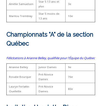
Star 5 13 ans et
Amélie Samuelsen
3e
plus
Star 5 moins de
Marilou Tremblay
10e
13 ans
Championnats "A" de la section
Québec
Félicitations à Arianne Belley, qualifiée pour l'Équipe du Québec
Arianne Belley
Junior Dames
9e
Pré-Novice
Rosalie Bourque
76e
Dames
Laurye Ferlatte-
Pré-Novice
80e
Ouellette
Dames